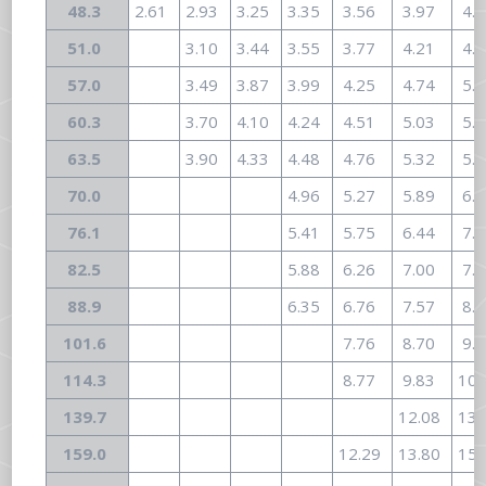
48.3
2.61
2.93
3.25
3.35
3.56
3.97
4.
51.0
3.10
3.44
3.55
3.77
4.21
4.
57.0
3.49
3.87
3.99
4.25
4.74
5.
60.3
3.70
4.10
4.24
4.51
5.03
5.
63.5
3.90
4.33
4.48
4.76
5.32
5.
70.0
4.96
5.27
5.89
6.
76.1
5.41
5.75
6.44
7.
82.5
5.88
6.26
7.00
7.
88.9
6.35
6.76
7.57
8.
101.6
7.76
8.70
9.
114.3
8.77
9.83
10.
139.7
12.08
13.
159.0
12.29
13.80
15.