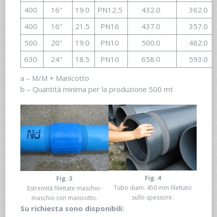
400
16"
19.0
PN12,5
432.0
362.0
400
16"
21.5
PN16
437.0
357.0
500
20"
19.0
PN10
500.0
462.0
630
24"
18.5
PN10
658.0
593.0
a – M/M + Manicotto
b – Quantità minima per la produzione 500 mt
Fig. 4
Fig. 3
Tubo diam. 450 mm filettato
Estremità filettate maschio-
sullo spessore.
maschio con manicotto.
Su richiesta sono disponibili: