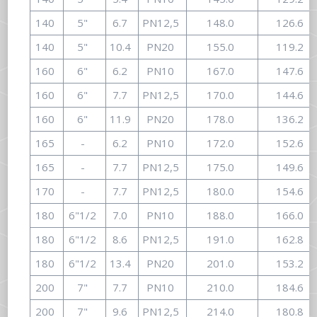
140
5"
6.7
PN12,5
148.0
126.6
140
5"
10.4
PN20
155.0
119.2
160
6"
6.2
PN10
167.0
147.6
160
6"
7.7
PN12,5
170.0
144.6
160
6"
11.9
PN20
178.0
136.2
165
-
6.2
PN10
172.0
152.6
165
-
7.7
PN12,5
175.0
149.6
170
-
7.7
PN12,5
180.0
154.6
180
6"1/2
7.0
PN10
188.0
166.0
180
6"1/2
8.6
PN12,5
191.0
162.8
180
6"1/2
13.4
PN20
201.0
153.2
200
7"
7.7
PN10
210.0
184.6
200
7"
9.6
PN12,5
214.0
180.8