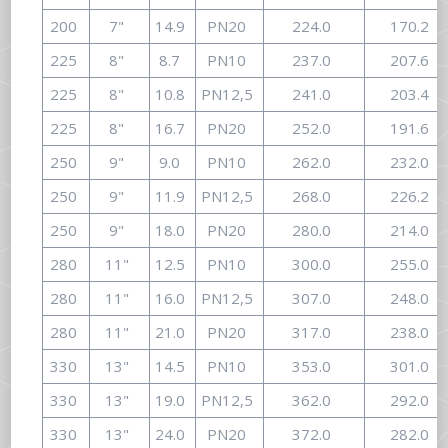
200
7"
14.9
PN20
224.0
170.2
225
8"
8.7
PN10
237.0
207.6
225
8"
10.8
PN12,5
241.0
203.4
225
8"
16.7
PN20
252.0
191.6
250
9"
9.0
PN10
262.0
232.0
250
9"
11.9
PN12,5
268.0
226.2
250
9"
18.0
PN20
280.0
214.0
280
11"
12.5
PN10
300.0
255.0
280
11"
16.0
PN12,5
307.0
248.0
280
11"
21.0
PN20
317.0
238.0
330
13"
14.5
PN10
353.0
301.0
330
13"
19.0
PN12,5
362.0
292.0
330
13"
24.0
PN20
372.0
282.0