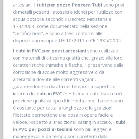
artesiani. I
tubi per pozzo Pancera Tubi
sono privi
di metalli pesanti , atossici e idonei per l’utilizzo con
acqua potabile secondo il Decreto Ministeriale
174/2004, come documentato nella sezione
“certificazioni”, e sono altresì conformi alle
disposizioni europee UE 10/2011 e CE 1935/2004.
I tubi in PVC per pozzi artesiani
sono realizzati
con materiali di altissima qualità che, grazie alle loro
caratteristiche chimiche e fisiche, li preservano dalla
corrosione di acque molto aggressive o da
alterazioni dovute alle correnti vaganti,
garantendone la durata nel tempo. La superficie
interna dei
tubi in PVC
è estremamente liscia e ciò
previene qualsiasi tipo di incrostazione. Lo spessore
è costante per tutta la lunghezza e le giunzioni
filettate permettono una posa in opera facile e
veloce. Rispetto ai tradizionali casing in acciaio, i
tubi
in
PVC per pozzi artesiani
sono più leggeri e
maneggevoli e da tempo sono preferiti dalla