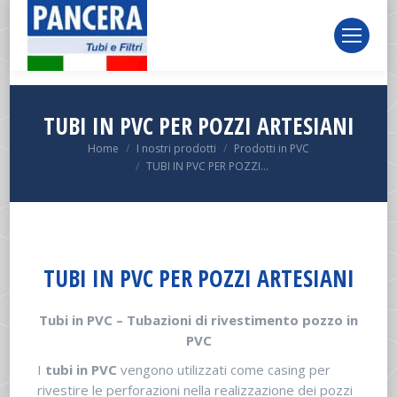
page
page
page
opens
opens
opens
in
in
in
new
new
new
window
window
window
TUBI IN PVC PER POZZI ARTESIANI
You are here:
Home
I nostri prodotti
Prodotti in PVC
TUBI IN PVC PER POZZI…
TUBI IN PVC PER POZZI ARTESIANI
Tubi in PVC – Tubazioni di rivestimento pozzo in
PVC
I
tubi in PVC
vengono utilizzati come casing per
rivestire le perforazioni nella realizzazione dei pozzi