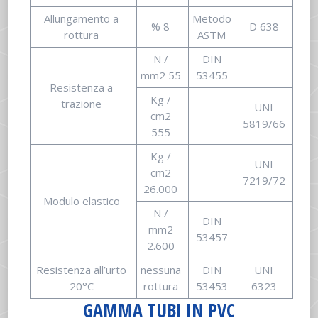
Allungamento a
Metodo
% 8
D 638
rottura
ASTM
N /
DIN
mm2 55
53455
Resistenza a
Kg /
trazione
UNI
cm2
5819/66
555
Kg /
UNI
cm2
7219/72
26.000
Modulo elastico
N /
DIN
mm2
53457
2.600
Resistenza all’urto
nessuna
DIN
UNI
20°C
rottura
53453
6323
GAMMA TUBI IN PVC