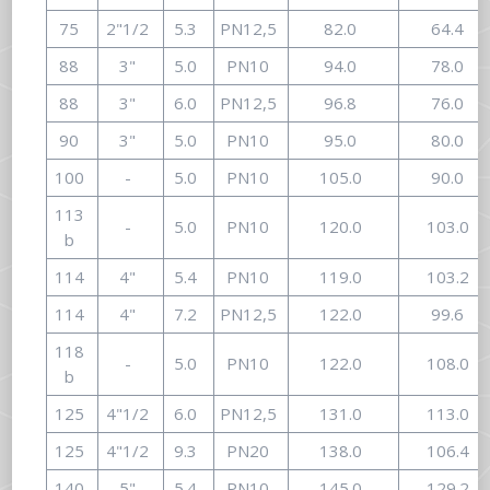
75
2"1/2
5.3
PN12,5
82.0
64.4
88
3"
5.0
PN10
94.0
78.0
88
3"
6.0
PN12,5
96.8
76.0
90
3"
5.0
PN10
95.0
80.0
100
-
5.0
PN10
105.0
90.0
113
-
5.0
PN10
120.0
103.0
b
114
4"
5.4
PN10
119.0
103.2
114
4"
7.2
PN12,5
122.0
99.6
118
-
5.0
PN10
122.0
108.0
b
125
4"1/2
6.0
PN12,5
131.0
113.0
125
4"1/2
9.3
PN20
138.0
106.4
140
5"
5.4
PN10
145.0
129.2