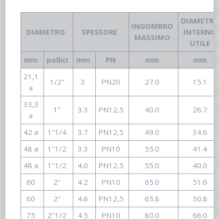
DIAMETR
INGOMBRO
DIAMETRO
SPESSORE
INTERNO
MASSIMO
UTILE
mm
pollici
mm
PN
mm
mm
21,1
1/2"
3
PN20
27.0
15.1
a
33,3
1"
3.3
PN12,5
40.0
26.7
a
42 a
1"1/4
3.7
PN12,5
49.0
34.6
48 a
1"1/2
3.3
PN10
55.0
41.4
48 a
1"1/2
4.0
PN12,5
55.0
40.0
60
2"
4.2
PN10
65.0
51.6
60
2"
4.6
PN12,5
65.8
50.8
75
2"1/2
4.5
PN10
80.0
66.0