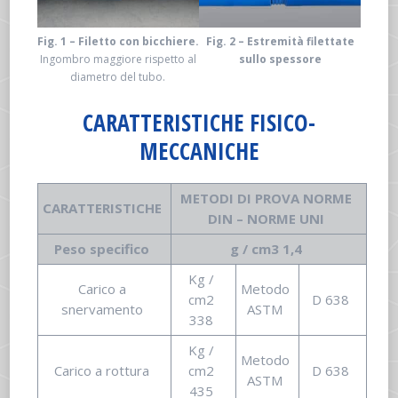
Fig. 1 – Filetto con bicchiere.
Fig. 2 – Estremità filettate
Ingombro maggiore rispetto al
sullo spessore
diametro del tubo.
CARATTERISTICHE FISICO-
MECCANICHE
METODI DI PROVA NORME
CARATTERISTICHE
DIN – NORME UNI
Peso specifico
g / cm3 1,4
Kg /
Carico a
Metodo
cm2
D 638
snervamento
ASTM
338
Kg /
Metodo
Carico a rottura
cm2
D 638
ASTM
435