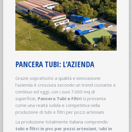
PANCERA TUBI: L'AZIENDA
Grazie soprattutto a qualità e innovazione
l’azienda è cresciuta secondo un trend costante e
continuo ed oggi, con i suoi 7.000 mq di
superficie,
Pancera Tubi e Filtri
si presenta
come una realtà solida e competitiva nella
produzione di tubi e filtri per pozzi artesiani.
La produzione totalmente italiana comprende:
tubi e filtri in pvc per pozzi artesiani
, t
ubi in