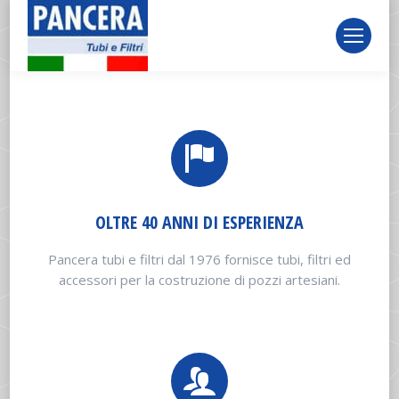
page
page
page
opens
opens
opens
in
in
in
new
new
new
window
window
window
OLTRE 40 ANNI DI ESPERIENZA
Pancera tubi e filtri dal 1976 fornisce tubi, filtri ed
accessori per la costruzione di pozzi artesiani.