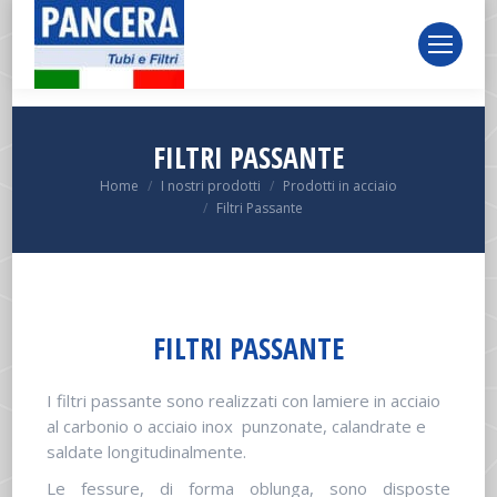
page
page
page
opens
opens
opens
in
in
in
new
new
new
window
window
window
FILTRI PASSANTE
You are here:
Home
I nostri prodotti
Prodotti in acciaio
Filtri Passante
FILTRI PASSANTE
I filtri passante sono realizzati con lamiere in acciaio
al carbonio o acciaio inox punzonate, calandrate e
saldate longitudinalmente.
Le fessure, di forma oblunga, sono disposte